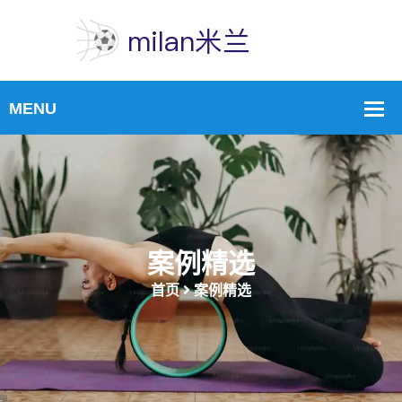
案例精选
首页
案例精选