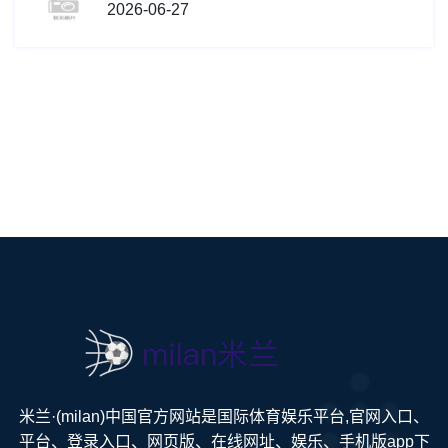
2026-06-27
米兰·(milan)中国官方网站是国际体育娱乐平台,官网入口、
平台、登录入口、网页版、在线网址、娱乐、手机版app下