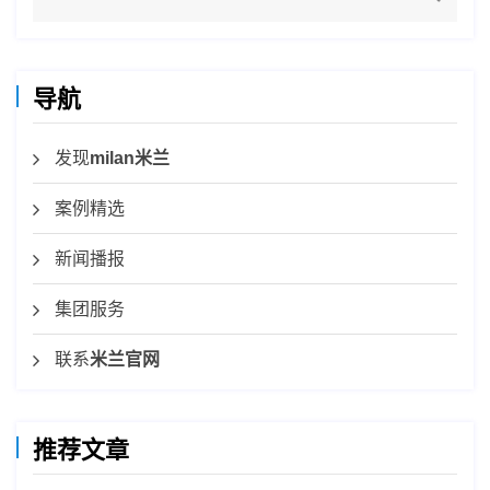
导航
发现
milan米兰
案例精选
新闻播报
集团服务
联系
米兰官网
推荐文章