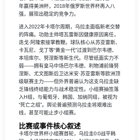
年赢得美洲杯，2018年俄罗斯世界杯再入八
强，展现出稳定的竞争力。
进入2022年卡塔尔周期，乌拉圭面临新老交替
的阵痛。功勋主帅塔瓦雷斯因健康原因离任，
迭戈·阿隆索接掌教鞭。球队核心从苏亚雷斯、
卡瓦尼、戈丁等“黄金一代”过渡到巴尔韦德、
本坦库尔、努涅斯等新生代。尽管纸面实力不
弱——拥有皇马中场巴尔韦德、利物浦前锋努
涅斯、尤文图斯后卫达米安·苏亚雷斯等欧洲顶
级联赛主力——但外界普遍认为这支乌拉圭缺
乏锋线终结能力与战术稳定性。小组赛抽签落
入H组，与葡萄牙、韩国、加纳同组，被视为
“死亡之组”。舆论普遍预测乌拉圭将艰难出
线，甚至可能止步小组赛。
比赛或事件核心叙述
卡塔尔世界杯小组赛首轮，乌拉圭0:0战平韩