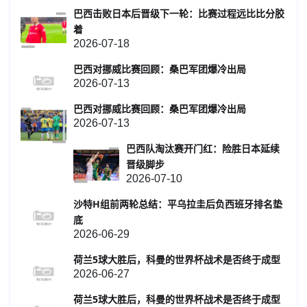
巴西击败日本后晋级下一轮：比赛过程远比比分胶
着
2026-07-18
巴西对挪威比赛回顾：桑巴军团爆冷出局
2026-07-13
巴西对挪威比赛回顾：桑巴军团爆冷出局
2026-07-13
巴西队淘汰赛开门红：险胜日本延续
晋级脚步
2026-07-10
沙特H组前两轮总结：平乌拉圭后负西班牙排名垫
底
2026-06-29
荷兰5球大胜后，科曼的世界杯战术是否终于成型
2026-06-27
荷兰5球大胜后，科曼的世界杯战术是否终于成型