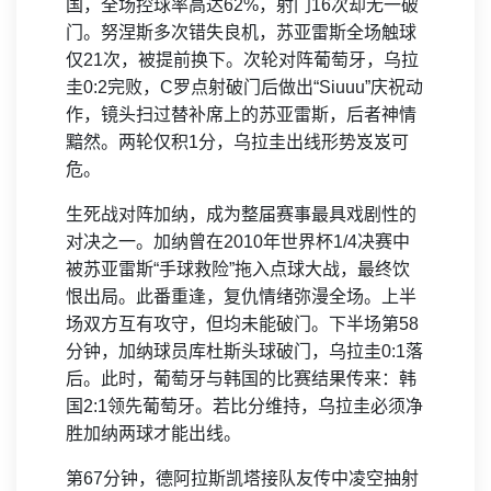
国，全场控球率高达62%，射门16次却无一破
门。努涅斯多次错失良机，苏亚雷斯全场触球
仅21次，被提前换下。次轮对阵葡萄牙，乌拉
圭0:2完败，C罗点射破门后做出“Siuuu”庆祝动
作，镜头扫过替补席上的苏亚雷斯，后者神情
黯然。两轮仅积1分，乌拉圭出线形势岌岌可
危。
生死战对阵加纳，成为整届赛事最具戏剧性的
对决之一。加纳曾在2010年世界杯1/4决赛中
被苏亚雷斯“手球救险”拖入点球大战，最终饮
恨出局。此番重逢，复仇情绪弥漫全场。上半
场双方互有攻守，但均未能破门。下半场第58
分钟，加纳球员库杜斯头球破门，乌拉圭0:1落
后。此时，葡萄牙与韩国的比赛结果传来：韩
国2:1领先葡萄牙。若比分维持，乌拉圭必须净
胜加纳两球才能出线。
第67分钟，德阿拉斯凯塔接队友传中凌空抽射