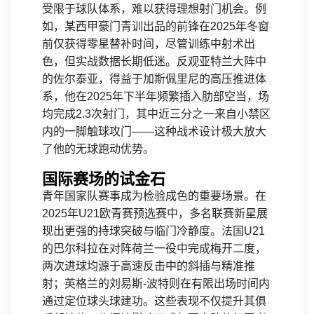
受限于球队体系，难以获得理想射门机会。例
如，某西甲豪门青训出品的前锋在2025年冬窗
前仅获得零星替补时间，尽管训练中射术出
色，但实战数据长期低迷。反观亚特兰大阵中
的佐尔泰亚，得益于加斯佩里尼的高压推进体
系，他在2025年下半年频繁插入肋部空当，场
均完成2.3次射门，其中近三分之一来自小禁区
内的一脚触球攻门——这种战术设计极大放大
了他的无球跑动优势。
国际赛场的试金石
青年国家队赛事成为检验成色的重要场景。在
2025年U21欧青赛预选赛中，多名联赛新星展
现出更强的持球突破与临门冷静度。法国U21
的巴尔科拉在对阵荷兰一役中完成梅开二度，
两次进球均源于高速反击中的斜插与精准推
射；英格兰的刘易斯-波特则在有限出场时间内
通过定位球头球建功。这些表现不仅提升其俱