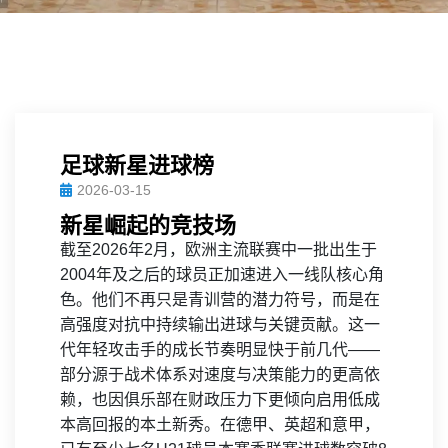
足球新星进球榜
2026-03-15
新星崛起的竞技场
截至2026年2月，欧洲主流联赛中一批出生于
2004年及之后的球员正加速进入一线队核心角
色。他们不再只是青训营的潜力符号，而是在
高强度对抗中持续输出进球与关键贡献。这一
代年轻攻击手的成长节奏明显快于前几代——
部分源于战术体系对速度与决策能力的更高依
赖，也因俱乐部在财政压力下更倾向启用低成
本高回报的本土新秀。在德甲、英超和意甲，