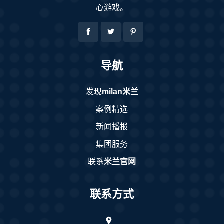
心游戏。
导航
发现
milan米兰
案例精选
新闻播报
集团服务
联系
米兰官网
联系方式