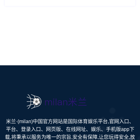
米兰·(milan)中国官方网站是国际体育娱乐平台,官网入口、
平台、登录入口、网页版、在线网址、娱乐、手机版app下
载,将秉承以服务为唯一的宗旨,安全有保障,让您玩得安全,放