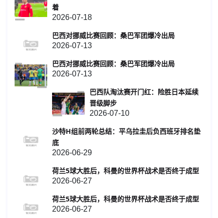
着
2026-07-18
巴西对挪威比赛回顾：桑巴军团爆冷出局
2026-07-13
巴西对挪威比赛回顾：桑巴军团爆冷出局
2026-07-13
巴西队淘汰赛开门红：险胜日本延续
晋级脚步
2026-07-10
沙特H组前两轮总结：平乌拉圭后负西班牙排名垫
底
2026-06-29
荷兰5球大胜后，科曼的世界杯战术是否终于成型
2026-06-27
荷兰5球大胜后，科曼的世界杯战术是否终于成型
2026-06-27