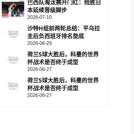
巴西队淘汰赛开门红：险胜日
本延续晋级脚步
2026-07-10
沙特H组前两轮总结：平乌拉
圭后负西班牙排名垫底
2026-06-29
荷兰5球大胜后，科曼的世界
杯战术是否终于成型
2026-06-27
荷兰5球大胜后，科曼的世界
杯战术是否终于成型
2026-06-27