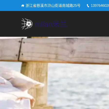
浙江省慈溪市浒山街道南城路25号
139764602