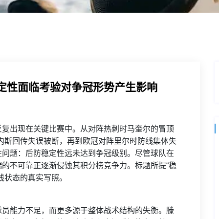
定性面临考验对争冠形势产生影响
反复出现在关键比赛中。从对阵热刺时马奎尔的冒顶
内斯回传失误被断，再到欧冠对阵里尔时防线集体失
性问题：后防稳定性远未达到争冠级别。尽管球队在
的不可靠正逐渐侵蚀其积分榜竞争力。标题所提“稳
线状态的真实写照。
球员能力不足，而更多源于整体战术结构的失衡。滕