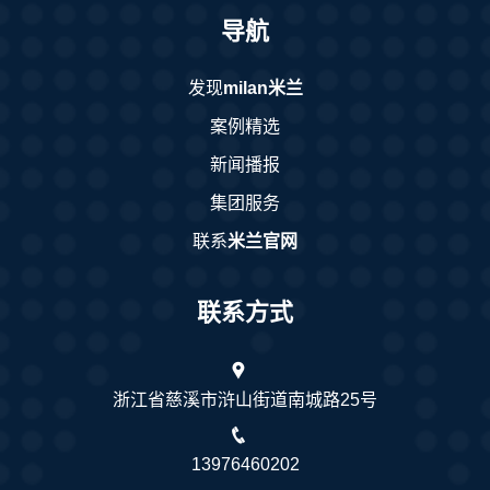
导航
发现
milan米兰
案例精选
新闻播报
集团服务
联系
米兰官网
联系方式
浙江省慈溪市浒山街道南城路25号
13976460202