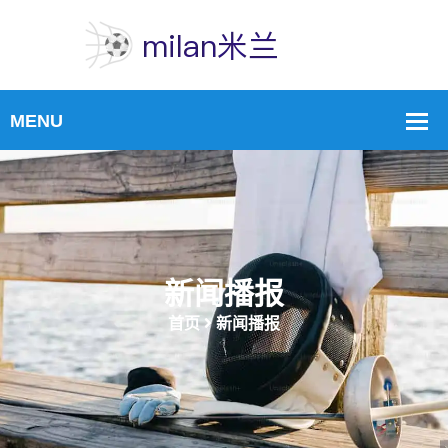
新闻播报
首页
新闻播报