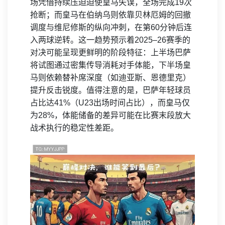
场凭借持续压迫迫使皇马失误，全场完成19次
抢断；而皇马在伯纳乌则依靠贝林厄姆的回撤
调度与维尼修斯的纵向冲刺，在第60分钟后连
入两球逆转。这一趋势预示着2025–26赛季的
对决可能呈现更鲜明的阶段特征：上半场巴萨
将试图通过密集传导消耗对手体能，下半场皇
马则依赖替补席深度（如迪亚斯、恩德里克）
提升反击锐度。值得注意的是，巴萨年轻球员
占比达41%（U23出场时间占比），而皇马仅
为28%，体能储备的差异可能在比赛末段放大
战术执行的稳定性差距。