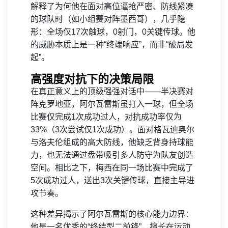
解释了为何他在面对高位逼抢严密、防线紧凑
的球队时（如小组赛对阵墨西哥），几乎隐
形：全场仅17次触球，0射门，0关键传球。他
的威胁本质上是一种“终端响应”，而非“破局发
起”。
高强度对抗下的决策局限
在真正意义上的顶级强强对话中——半决赛对
阵克罗地亚，阿尔瓦雷斯虽打入一球，但全场
比赛仅完成1次成功过人，对抗成功率仅为
33%（3次尝试仅1次成功）。面对格瓦迪奥尔
与洛夫伦组成的高大防线，他缺乏背身持球能
力，也无法通过盘带吸引多人防守为队友创造
空间。相比之下，梅西在同一场比赛中完成了
5次成功过人，送出3次关键传球，直接主导进
攻节奏。
这种差异揭示了阿尔瓦雷斯的核心能力边界：
他是一名优秀的“终结型二前锋”，擅长在运动