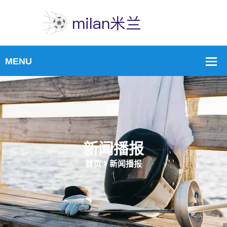
新闻播报
首页
新闻播报