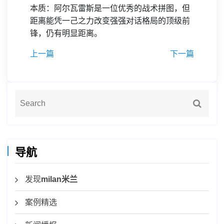
本质：阿尔瓦雷斯是一位优秀的战术拼图，但
距离能凭一己之力改变强强对话格局的顶级前
锋，仍有明显距离。
上一篇
下一篇
导航
发现
milan米兰
案例精选