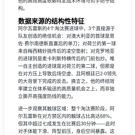
他的高效高度依赖特定战术环境与对手防守结
构。
数据来源的结构性特征
阿尔瓦雷斯的4个淘汰赛进球中，3个直接源于
队友创造的绝佳机会：对澳大利亚的首球是恩
佐·费尔南德斯直塞后的单刀；对荷兰的第一球
来自梅西精妙挑传后的凌空垫射；对克罗地亚
的进球则是麦卡利斯特横传后的门前包抄。唯
一自主创造的进球是对荷兰的第二球，但那是
在对方压上导致后场空虚、且阿根廷已2-0领先
的大背景下完成的反击。换言之，他的终结效
率建立在体系输送的高质量机会之上，而非独
立撕开高强度防线的能力。
进一步观察其触球区域：整个淘汰赛阶段，阿
尔瓦雷斯在对方禁区内的触球占比高达68%，
但其中超过七成发生在比赛后30分钟——此时
对手体能下滑、阵型前压，身后空间暴露。这