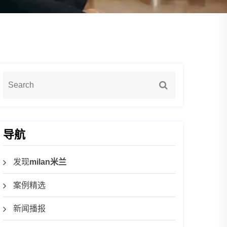
导航
发现
milan米兰
案例精选
新闻播报