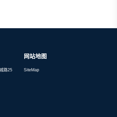
网站地图
城路25
SiteMap