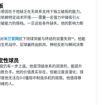
板
本原因在于他缺乏在无体系支持下独立破局的能力。
然依赖特定战术环境——需要一名强力中锋吸引火
突破能力的搭档。一旦这些条件缺失，他的影响力断
度对
米兰官网
抗下持球突破与终结的双重失效**。他能
%的生死战中，足球最终由肌肉、神经反射与瞬间决策
定性球员
顶级仍有一步之遥。他是顶级体系的润滑剂，能提升
的胜负手。他的价值真实存在，但被过度浪漫化；球
是他无法在0-0僵局中制造杀机的局限。他值得尊
巅峰的人。