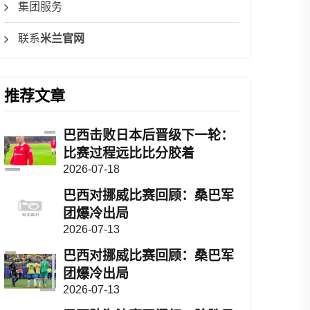
集团服务
联系
米兰官网
推荐文章
巴西击败日本后晋级下一轮：
比赛过程远比比分胶着
2026-07-18
巴西对挪威比赛回顾：桑巴军
团爆冷出局
2026-07-13
巴西对挪威比赛回顾：桑巴军
团爆冷出局
2026-07-13