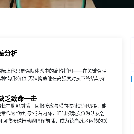
差分析
实际上他只是强队体系中的高阶拼图——在关键强强
种“隐形价值”无法掩盖他在高强度对抗下终结与持
缺乏致命一击
擅长在肋部斜插、回撤接应与横向拉扯之间切换，能
常作为“伪九号”或右内锋，通过频繁换位为队友创
次用回撤接球带动姆巴佩前插，成为德尚战术运转的关