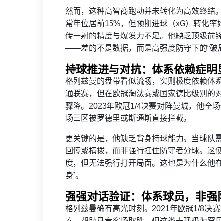
然而，这种高智商跑动并未转化为高效终结
常年位居前15%，但预期进球（xG）转化
传一射的精度与爆发力不足。他缺乏顶级前
——差的不是数据，而是高强度防守下的“破
持球推进与对抗：体系依赖症明
格列兹曼的盘带看似流畅，实则极度依赖体
通联赛，但在欧冠淘汰赛或国家德比级别的
骤降。2023年欧冠1/4决赛对阵曼城，他
场三区被罗德里或斯通斯直接拦截。
更关键的是，他缺乏背身持球能力。当球队
回传或横拨，而非强行扛住防守者分球。这
度，但无法强行打开局面。这也是为什么他在
身”。
强强对话验证：体系球员，非强
格列兹曼确有高光时刻。2021年欧冠1/8
奏，帮助马竞客场取胜。但这类表现极为罕见