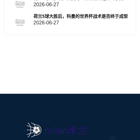
2026-06-27
荷兰5球大胜后，科曼的世界杯战术是否终于成型
2026-06-27