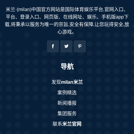
米兰·(milan)中国官方网站是国际体育娱乐平台,官网入口、
平台、登录入口、网页版、在线网址、娱乐、手机版app下
载,将秉承以服务为唯一的宗旨,安全有保障,让您玩得安全,放
心游戏。
导航
发现
milan米兰
案例精选
新闻播报
集团服务
联系
米兰官网