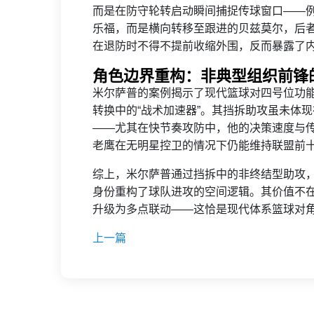
而是在防守轮转启动瞬间捕捉传球窗口——
乐福，而是横向转移至跟进的贝兹莫尔，后
在退防时不得不提前收缩外围，反而暴露了
角色边界重构：非典型组织前锋
米尔萨普的案例揭示了现代篮球对四号位功
转换中的“战术加速器”。其挡拆助攻虽未体
——尤其在快节奏攻防中，他的决策速度与
老鹰在无明星控卫的情况下仍能维持联盟前
综上，米尔萨普通过挡拆中的非终结型助攻，
身份重构了球队进攻的空间逻辑。其价值不
升级为多点联动——这恰是现代体系篮球对
上一篇