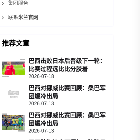
集团服务
联系
米兰官网
推荐文章
巴西击败日本后晋级下一轮：
比赛过程远比比分胶着
2026-07-18
巴西对挪威比赛回顾：桑巴军
团爆冷出局
2026-07-13
巴西对挪威比赛回顾：桑巴军
团爆冷出局
2026-07-13