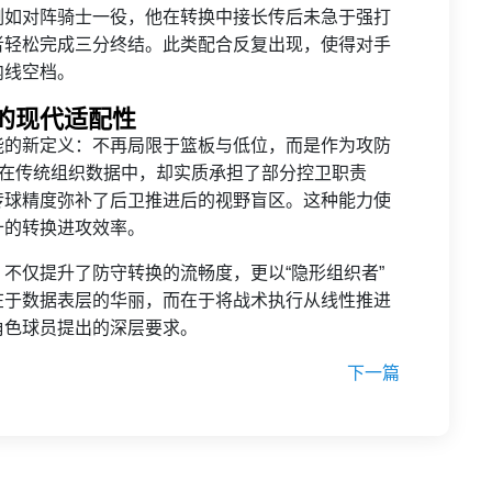
例如对阵骑士一役，他在转换中接长传后未急于强打
者轻松完成三分终结。此类配合反复出现，使得对手
内线空档。
的现代适配性
能的新定义：不再局限于篮板与低位，而是作为攻防
现在传统组织数据中，却实质承担了部分控卫职责
传球精度弥补了后卫推进后的视野盲区。这种能力使
十的转换进攻效率。
不仅提升了防守转换的流畅度，更以“隐形组织者”
在于数据表层的华丽，而在于将战术执行从线性推进
角色球员提出的深层要求。
下一篇