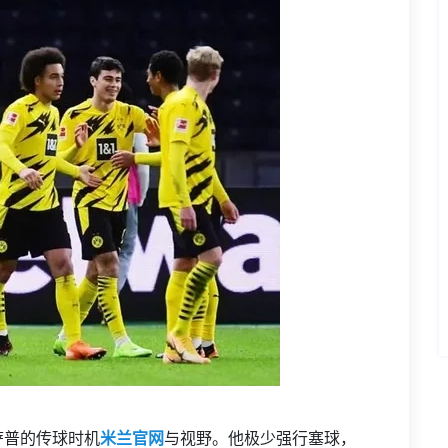
萨普的传球时机
米兰官网
与视野。他极少强行塞球，