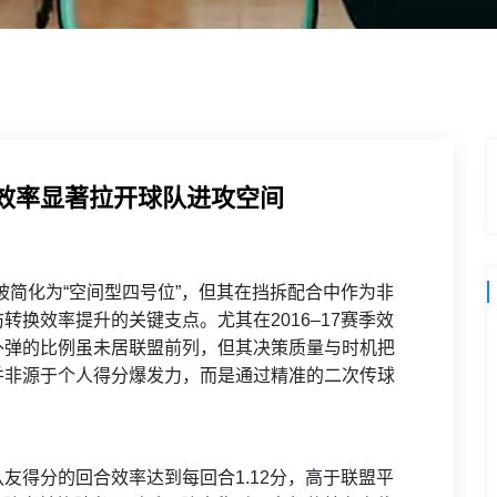
效率显著拉开球队进攻空间
被简化为“空间型四号位”，但其在挡拆配合中作为非
换效率提升的关键支点。尤其在2016–17赛季效
外弹的比例虽未居联盟前列，但其决策质量与时机把
并非源于个人得分爆发力，而是通过精准的二次传球
友得分的回合效率达到每回合1.12分，高于联盟平