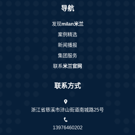
导航
发现
milan米兰
案例精选
新闻播报
集团服务
联系
米兰官网
联系方式
浙江省慈溪市浒山街道南城路25号
13976460202