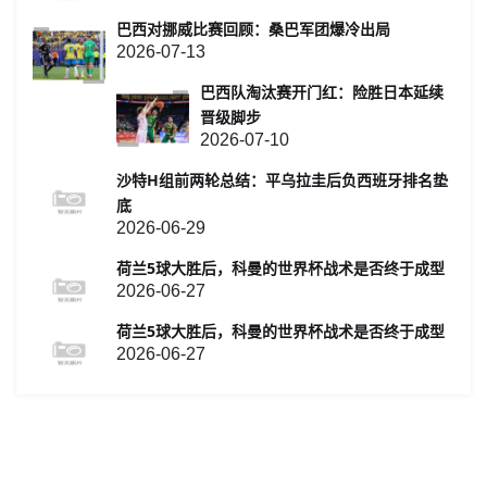
巴西对挪威比赛回顾：桑巴军团爆冷出局
2026-07-13
巴西队淘汰赛开门红：险胜日本延续
晋级脚步
2026-07-10
沙特H组前两轮总结：平乌拉圭后负西班牙排名垫
底
2026-06-29
荷兰5球大胜后，科曼的世界杯战术是否终于成型
2026-06-27
荷兰5球大胜后，科曼的世界杯战术是否终于成型
2026-06-27