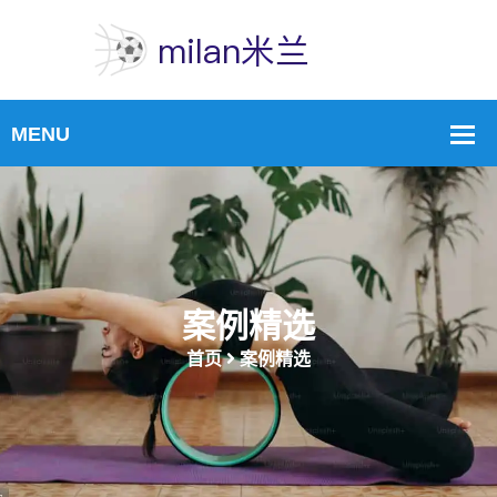
案例精选
首页
案例精选